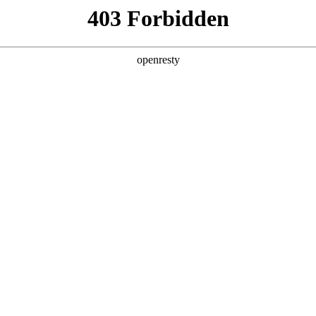
产品及服务
行业解决方案
合作伙伴
投资者关系
，涵盖各大垂直行业，
络。通过不断完善的产品服务体
持、资金链与风控服
，引领全产业链的数字化转